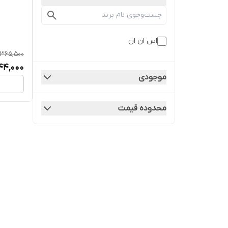
اس ان ان
,365,500
144,000
موجودی
محدوده قیمت