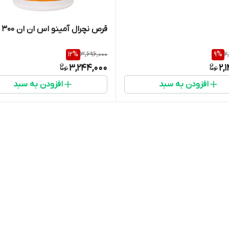
قرص نچرال آمینو اس ان ان 300 عدد
12
%
3,696,000
9
%
2
3,244,000
2,
افزودن به سبد
افزودن به سبد