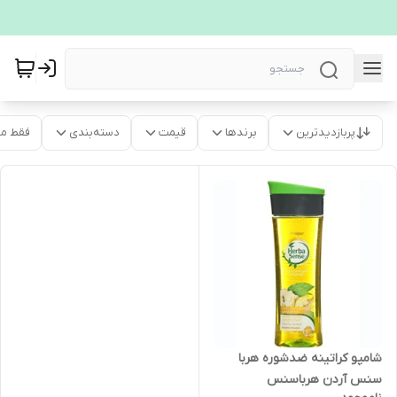
پربازدیدترین
برندها
قیمت
دسته‌بندی
فقط م
شامپو کراتینه ضدشوره هربا
سنس آردن هرباسنس