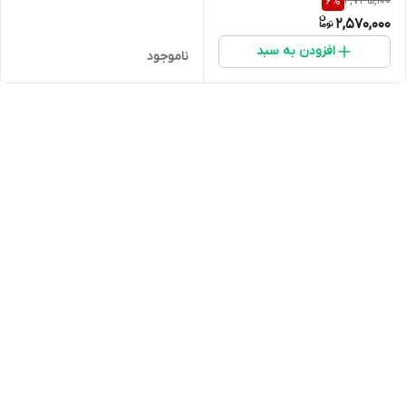
2,735,100
6
%
2,570,000
افزودن به سبد
ناموجود