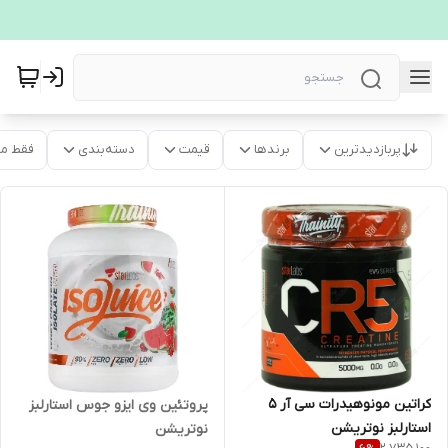
پربازدیدترین
برندها
قیمت
دسته‌بندی
فقط م
کراتین مونوهیدرات سی آر 5
پروتئین وی ایزو جوس استارلبز
استارلبز نوتریشن
نوتریشن