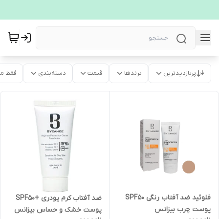
پربازدیدترین
برندها
قیمت
دسته‌بندی
فقط م
فلوئید ضد آفتاب رنگی SPF50
ضد آفتاب کرم پودری +SPF50
پوست چرب بیزانس
پوست خشک و حساس بیزانس