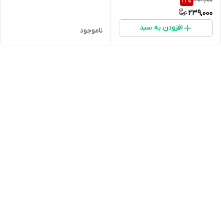
304,100
21
%
239,000
افزودن به سبد
ناموجود