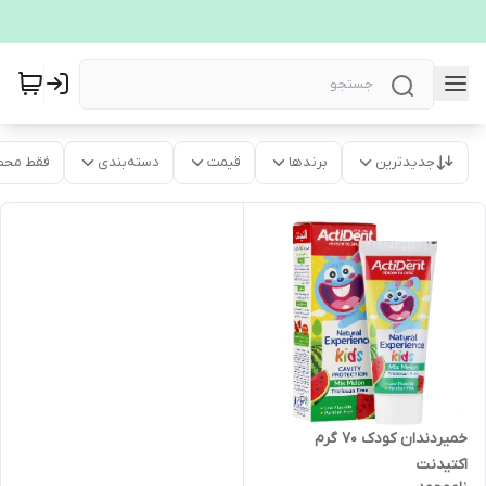
جدیدترین
برندها
قیمت
دسته‌بندی
فقط محص
خمیردندان کودک 70 گرم
اکتیدنت