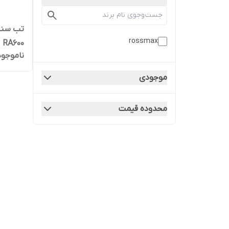
rossmax
RA600
ناموجود
موجودی
محدوده قیمت