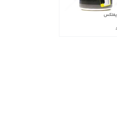
یفلکس