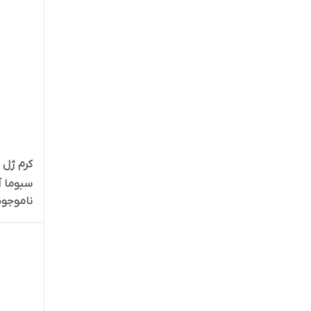
کرم ژل 
سبوما آ
ناموجود