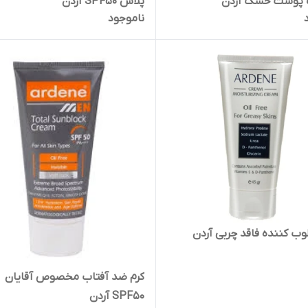
پوست خشک آردن
پلاس SPF50 آردن
ناموجود
وب کننده فاقد چربی آردن
کرم ضد آفتاب مخصوص آقایان
SPF50 آردن