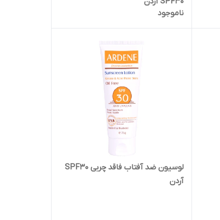
SPF30 آردن
ناموجود
لوسیون ضد آفتاب فاقد چربی SPF30
آردن