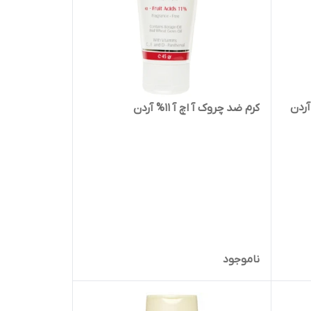
کرم ضد چروک آ اچ آ 11% آردن
ناموجود