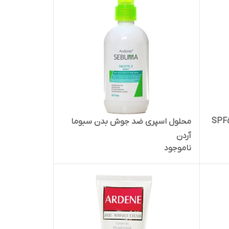
اب فاقد چربی رنگی SPF50
محلول اسپری ضد جوش بدن سبوما
آردن
ناموجود