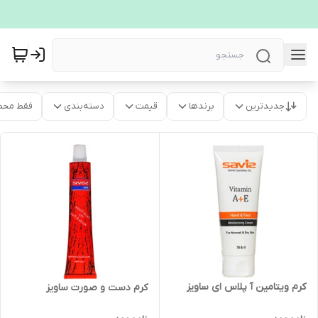
جدیدترین
برندها
قیمت
دسته‌بندی
فقط محص
کرم ویتامین آ پلاس ای ساویز
کرم دست و صورت ساویز