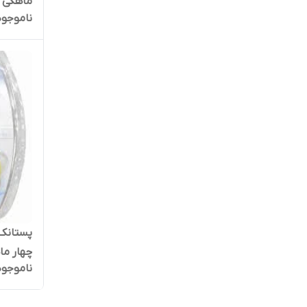
ماهگی به بعد 250
ناموجود
پستانک 
چهار ما
ناموجود