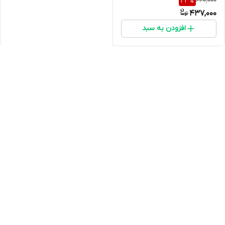
660,000
33
%
437,000
افزودن به سبد