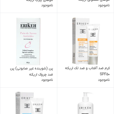
موهای چرب اریکه
ناموجود
ناموجود
کرم ضد آفتاب و ضد لک اریکه
پن (شوینده غیر صابونی) پن
SPF50
ضد چروک‌ اریکه
ناموجود
ناموجود