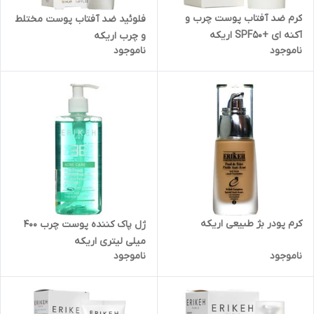
کرم ضد آفتاب پوست چرب و
فلوئید ضد آفتاب پوست مختلط
آکنه ای +SPF50 اریکه
و چرب اریکه
ناموجود
ناموجود
کرم پودر بژ طبیعی اریکه
ژل پاک کننده پوست چرب 400
میلی لیتری اریکه
ناموجود
ناموجود