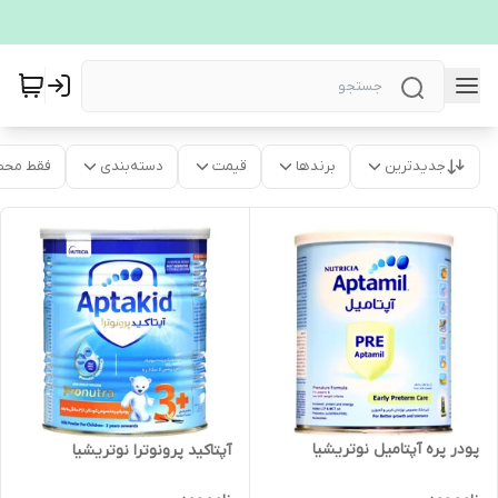
جدیدترین
برندها
قیمت
دسته‌بندی
فقط محص
پودر پره آپتامیل نوتریشیا
آپتاکید پرونوترا نوتریشیا