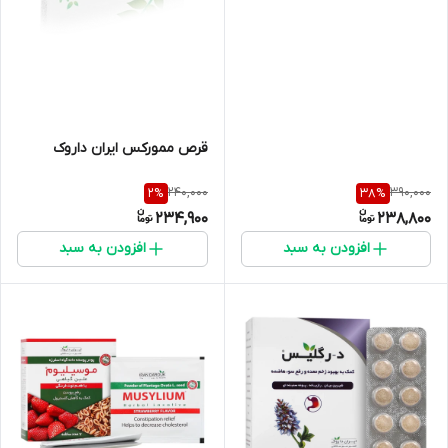
قرص ممورکس ایران داروک
240,000
390,000
2
%
38
%
234,900
238,800
افزودن به سبد
افزودن به سبد