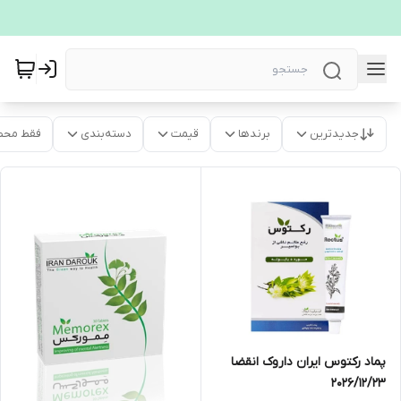
جدیدترین
برندها
قیمت
دسته‌بندی
فقط محص
پماد رکتوس ایران داروک انقضا
2026/12/23