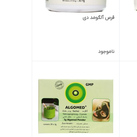
قرص آلگومد دی
ناموجود