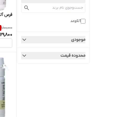
قرص آل
آلگومد
%
1,100,000
929,800
موجودی
محدوده قیمت