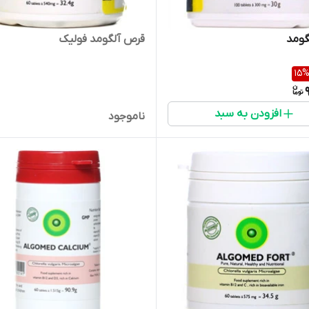
گومد
قرص آلگومد فولیک
15
افزودن به سبد
ناموجود