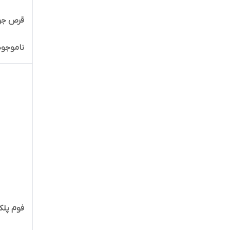
قرص جو
ناموجود
فوم پلک