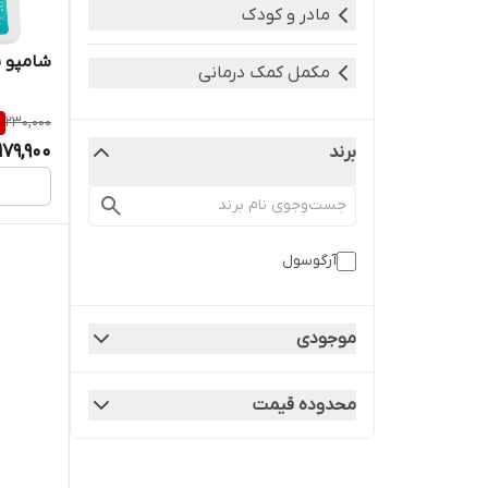
مادر و کودک
شامپو پ
مکمل کمک درمانی
%
230,000
179,900
برند
آرگوسول
موجودی
محدوده قیمت