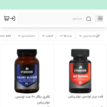
جدیدترین
برندها
قیمت
دسته‌بندی
فقط محص
فت برنر اونسن نوتریشن
کالری بلاکر 60 عدد اونسن
نوتریشن