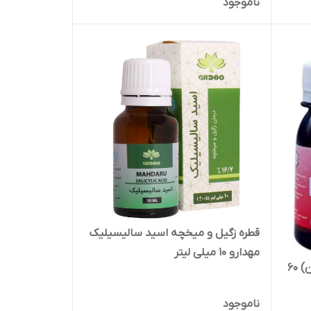
ناموجود
قطره زگیل و میخچه اسید سالیسیلیک
مهدارو ۱۰ میلی لیتر
روغن پارافین خوراکی (مهداپارافین) 60
ناموجود