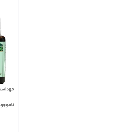
مهداستو
ناموجود