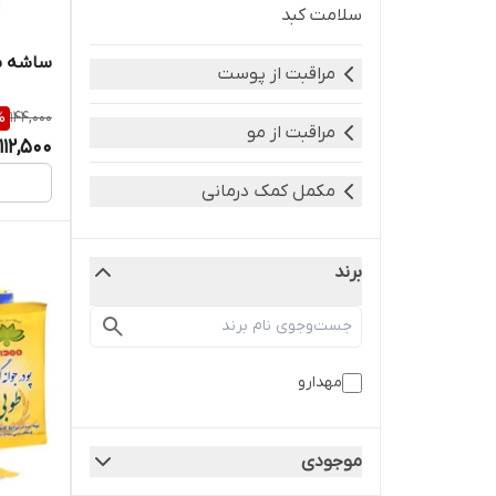
سلامت کبد
ساشه به
مراقبت از پوست
%
144,000
مراقبت از مو
112,500
مکمل کمک درمانی
برند
مهدارو
موجودی