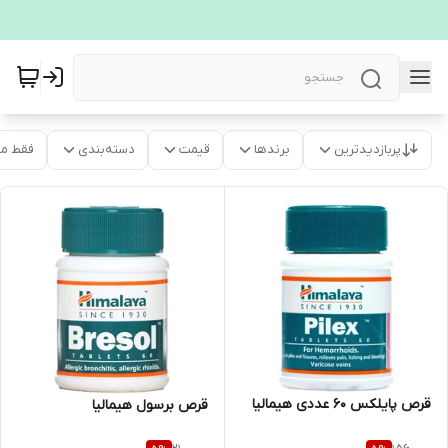
پربازدیدترین
برندها
قیمت
دسته‌بندی
فقط م
قرص پایلکس 60 عددی هیمالیا
قرص برسول هیمالیا