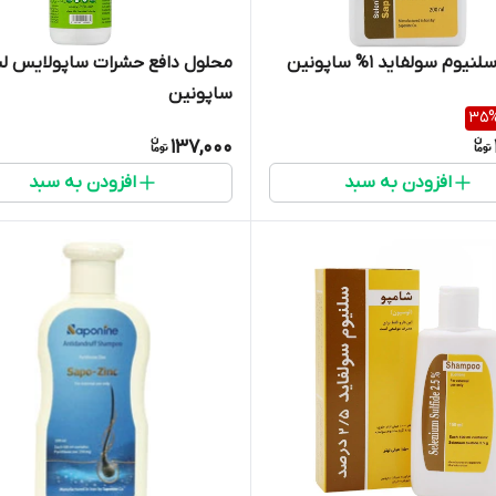
وم سولفاید 1% ساپونین
محلول دافع حشرات ساپولایس 
ساپونین
35
137,000
افزودن به سبد
افزودن به سبد