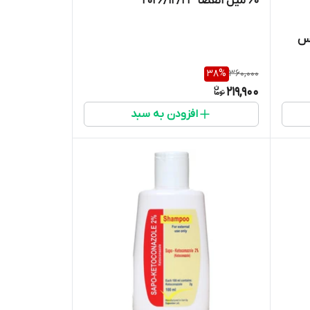
60 میل انقضا 2026/12/23
لس
38
%
360,000
219,900
افزودن به سبد