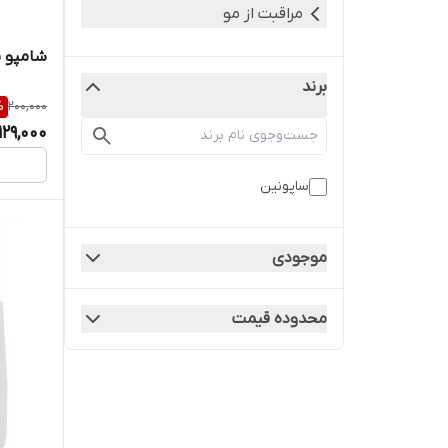
مراقبت از مو
شامپو سلنی
برند
%
200,000
129,000
ساپونین
موجودی
محدوده قیمت