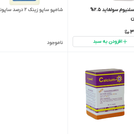
شامپو سلنیوم سولفاید 2.5%
شامپو ساپو زینک 2 درصد ساپونین
ن
3
افزودن به سبد
ناموجود