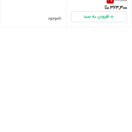
332,800
2
%
323,300
افزودن به سبد
ناموجود