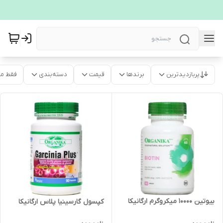
پربازدیدترین
برندها
قیمت
دسته‌بندی
فقط م
بیوتین 10000 میکروگرم ارگانیکا
کپسول گارسینیا پلاس ارگانیکا