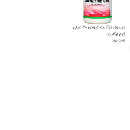
کپسول کوآنزیم کیوتن 120 میلی
گرم ارگانیکا
ناموجود