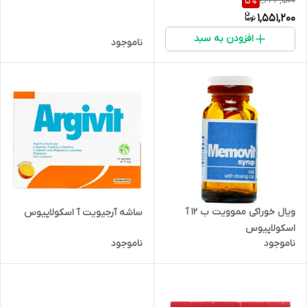
1,633,500
5
%
1,551,200
افزودن به سبد
ناموجود
ویال خوراکی مموویت ب 12 آ
ساشه آرجیویت آ اسکولاپیوس
اسکولاپیوس
ناموجود
ناموجود