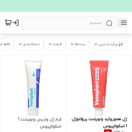
پربازدیدترین
برندها
قیمت
دسته‌بندی
فقط م
ژل هموروئید ونوپلنت پروکتوژل
کرم ژل واریس ونوپلنت آ
آ اسکولاپیوس
اسکولاپیوس