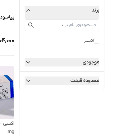
برند
پیاسود
104,000
اکسیر
موجودی
محدوده قیمت
mg