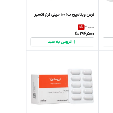
قرص ویتامین ب1 100 میلی گرم اکسیر
5
%
310,000
294,500
افزودن به سبد