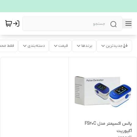
جدیدترین
برندها
قیمت
دسته‌بندی
فقط محص
پالس اکسیمتر مدل FS20C
آکیوریت