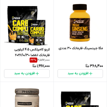
مگا جینسینگ فارماتک 30 عددی
کربو کامپلکس 4.5 کیلویی
فارماتک انقضا 2026/10/30
3,592,000
44
%
1,997,000
368,400
افزودن به سبد
افزودن به سبد