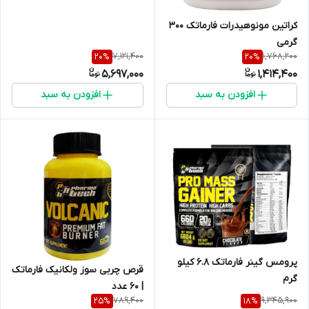
کراتین مونوهیدرات فارماتک 300
گرمی
7,121,400
1,768,200
20
%
20
%
5,697,000
1,414,400
افزودن به سبد
افزودن به سبد
پرومس گینر فارماتک 6.8 کیلو
قرص چربی سوز ولکانیک فارماتک
گرم
| 60 عدد
789,400
9,345,900
25
%
18
%