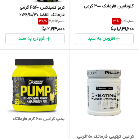
گلوتامین فارماتک 300 گرمی
کربو کمپلکس 4540 گرمی
فارماتک انقضا 2026/10/30
3,592,000
2,210,100
38
%
16
%
2,194,000
1,841,600
افزودن به سبد
افزودن به سبد
پمپ کراتین 600 گرم فارماتک
کراتین ترکیبی فارماتک 250گرمی