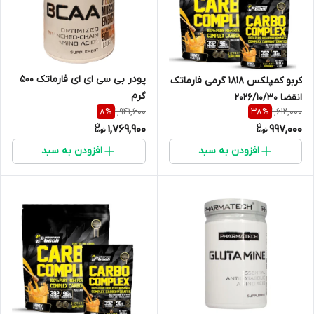
پودر بی سی ای ای فارماتک 500
کربو کمپلکس 1818 گرمی فارماتک
گرم
انقضا 2026/10/30
1,941,600
1,612,000
8
%
38
%
1,769,900
997,000
افزودن به سبد
افزودن به سبد