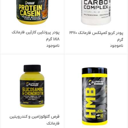
پودر پروتئین کازئین فارماتک
پودر کربو کمپلکس فارماتک 2270
1818 گرم
گرم
ناموجود
ناموجود
قرص گلوکوزامین و کندرویتین
فارماتک