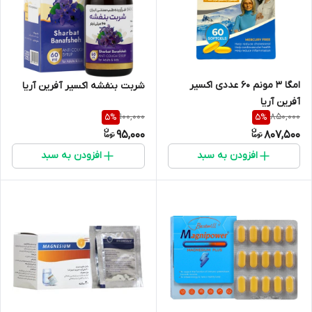
امگا 3 مونم 60 عددی اکسیر
شربت بنفشه اکسیر آفرین آریا
آفرین آریا
100,000
850,000
5
%
5
%
95,000
807,500
افزودن به سبد
افزودن به سبد