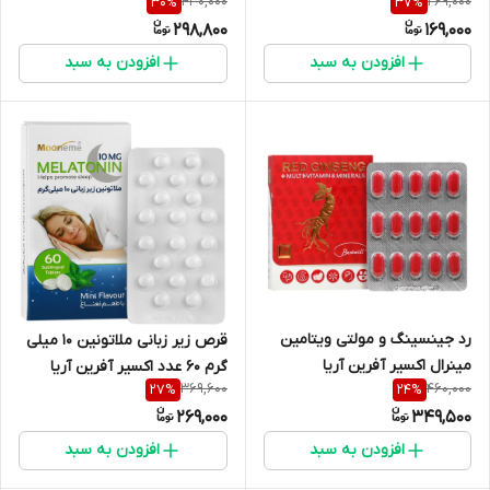
430,000
269,000
30
%
37
%
298,800
169,000
افزودن به سبد
افزودن به سبد
رد جینسینگ و مولتی ویتامین
قرص زیر زبانی ملاتونین 10 میلی
مینرال اکسیر آفرین آریا
گرم 60 عدد اکسیر آفرین آریا
369,600
460,000
27
%
24
%
269,000
349,500
افزودن به سبد
افزودن به سبد