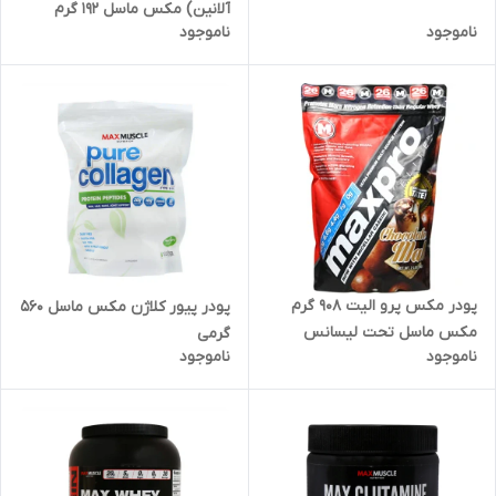
آلانین) مکس ماسل 192 گرم
ناموجود
ناموجود
پودر مکس پرو الیت 908 گرم
پودر پیور کلاژن مکس ماسل 560
مکس ماسل تحت لیسانس
گرمی
ناموجود
ناموجود
آمریکا