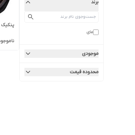
برند
پنکیک س
مای
ناموجود
موجودی
محدوده قیمت