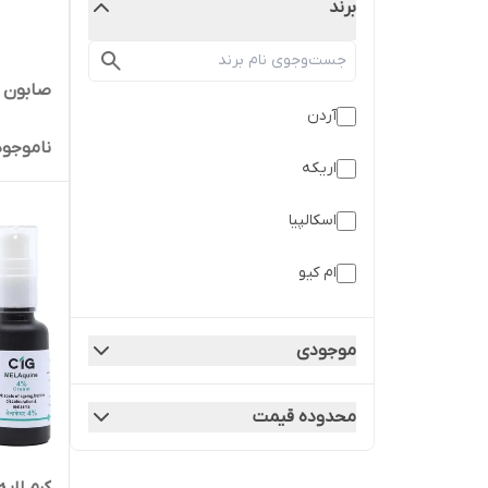
برند
صابون ش
آردن
ناموجود
اریکه
اسکالپیا
ام کیو
اویدرم
موجودی
بایو اسکین
محدوده قیمت
بیول
پرودرما