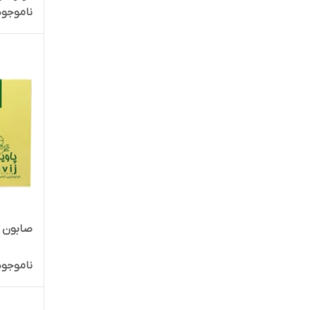
ناموجود
صابون ب
ناموجود