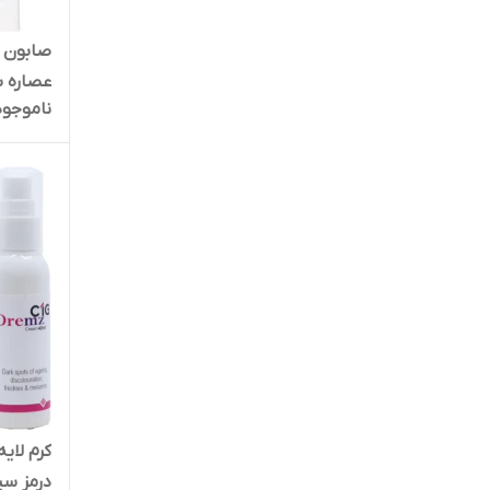
صابون 
عصاره ب
ناموجود
کرم لای
درمز سیوانجی 