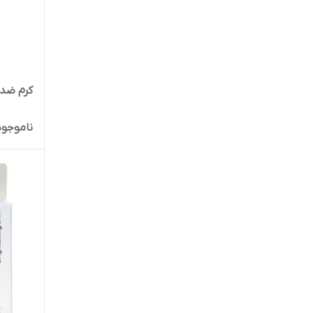
سیوانجی
فیس دوکس
کنورت
کرم ضد 
گل سیتو
ناموجود
گلمر
لایسل
مدیلن
ویتالیر