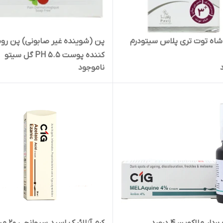
اه توت تری پلاس سیتودرم
پن (شوینده غیر صابونی) پن ر
کننده پوست 5.5 PH گل سیتو
ناموجود