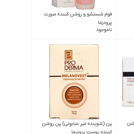
فوم شستشو و روشن کننده صورت
پرودرما
ناموجود
وشن
پن (شوینده غیر صابونی) پن روشن
کننده پوست پرودرما