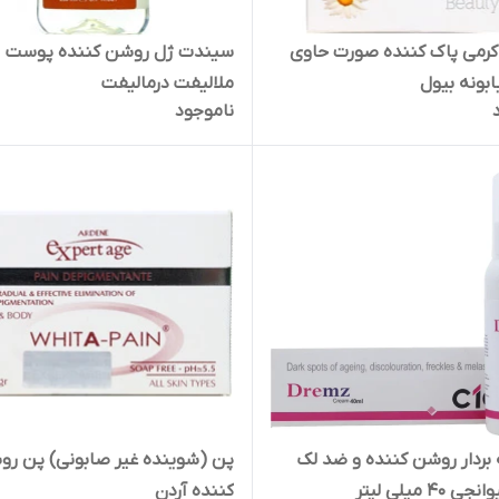
کرمی پاک کننده صورت حاوی
سیندت ژل روشن کننده پوست
ابونه بیول
ملالیفت درمالیفت
ناموجود
ه بردار روشن کننده و ضد لک
پن (شوینده غیر صابونی) پن ر
40 میلی لیتر
کننده آردن