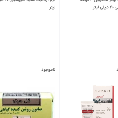
کرم لایه بردار ملاکوین 4 درصد
کرم آزلائیک اسی
 لیتر
لیتر
ناموجود