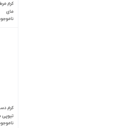
مای
ناموجود
کرم دست
تیوپی 
ناموجود