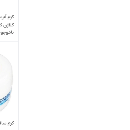
اوریاژ
کرم آبر
کلاژن ک
اُ وی اس
ناموجود
اویدرم
ایگو
باریج اسانس
برگامیا
پرودرما
جی
کرم ساف
دافی