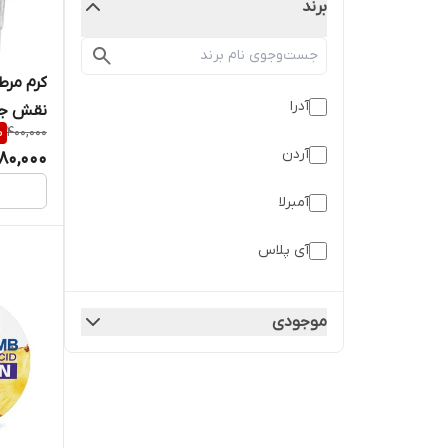
برند
کرم مرط
آدرا
نقش جه
%
400,000
آردن
80,000
آمبرلا
آی پلاس
اریکه
موجودی
اسپیرولینا
الارو
ام کیو