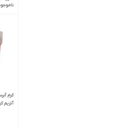
ناموجود
کامان
لافارر
مای
متفرقه
مورینگا امو
مورینگا نایس
نئودرم
کرم آبر
آنزیم ک
نیوآ
هانادی