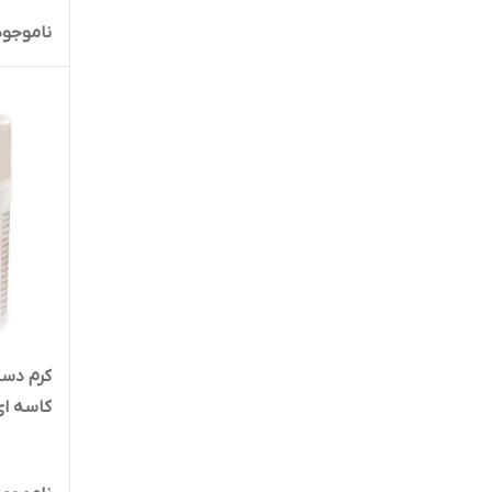
داو
ناموجود
درماتیپیک
دکتر ژیلا
دمودکسیلین
دیپ سنس
راسن
ریحان نقش جهان
کرم دست
ژنوبایوتیک
کاسه ا
ساویز