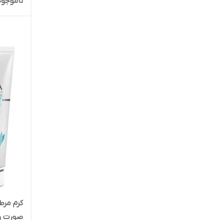
ناموجود
سروینا
سیتودرم
سی گل
سیلکر
سینره
شون
عش
فارابی
فیس دوکس
کرم مرط
صورت و 
کامآن