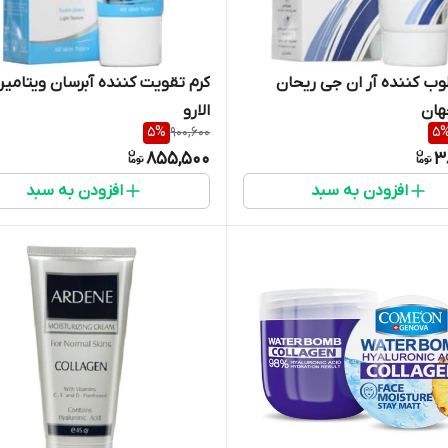
وب کننده آر ان جی ریحان
کرم تقویت کننده آبرسان ویتامین
ان
الارو
5
%
900,600
5
855,500
3
افزودن به سبد
افزودن به سبد