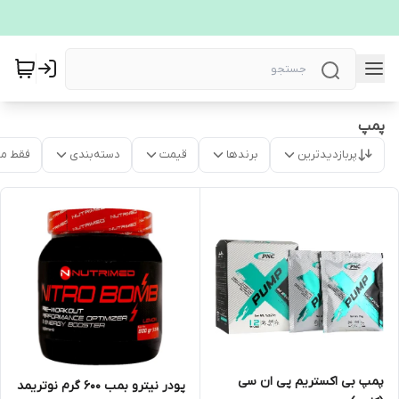
پمپ
پربازدیدترین
برندها
قیمت
دسته‌بندی
فقط م
پمپ بی اکستریم پی ان سی
پودر نیترو بمب 600 گرم نوتریمد