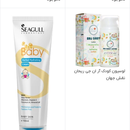
لوسیون کودک آر ان جی ریحان
نقش جهان