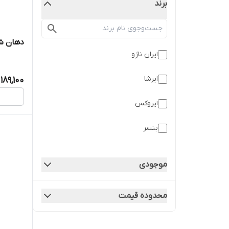
برند
دهان شو
ایران ناژو
ایرشا
189,100
ایروکس
بنسر
بهسا
موجودی
پاستا دل کاپیتانو
محدوده قیمت
دینه
زولنگ رسپینا