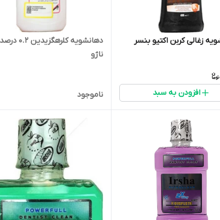
یه زغالی کربن اکتیو بنسر
دهانشویه کلرهگزیدی
ناژو
افزودن به سبد
ناموجود