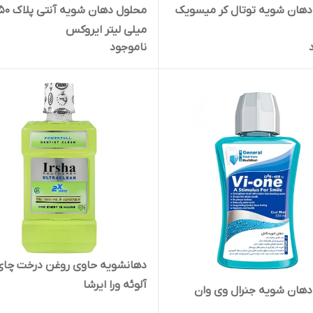
دهان شویه توتال کر میسویک
محلول دهان شویه آ
میلی لیتر ایروکس
ناموجود
دهانشویه حاوی روغن درخت چای
آلوئه ورا ایرشا
هان شویه جنرال وی وان