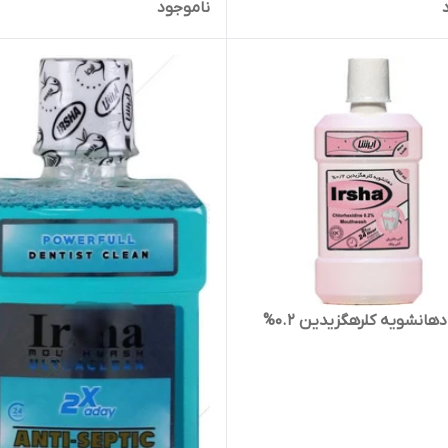
ناموجود
محلول دهانشویه کلرهگزیدین 0.2%