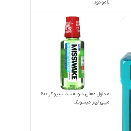
ناموجود
محلول دهان شویه سنسیتیو کر 200
میلی لیتر میسویک