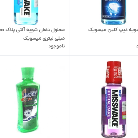
ویه دیپ کلین میسویک
محلول دهان شویه آن
میلی لیتری میسویک
ناموجود