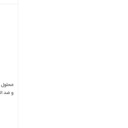
محلول 
و ضد ال