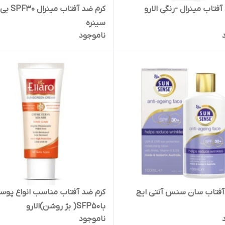
فتاب مینرال -رنگی الارو
کرم ضد آفتاب م
سینره
ناموجود
آفتاب سان سنس آنتی ایج
کرم ضد آفتاب مناسب انواع پوست
باSFP50( بژ روشن)الارو
ناموجود