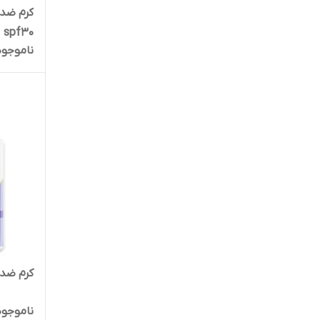
کرم ضد آ
spf30
ناموجود
کرم ضد
ناموجود