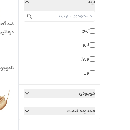
برند
آردن
درماتیپ
الارو
اوریاژ
ناموجود
اون
ایگو
موجودی
بایودرما
محدوده قیمت
پرودرما
درماتیپیک