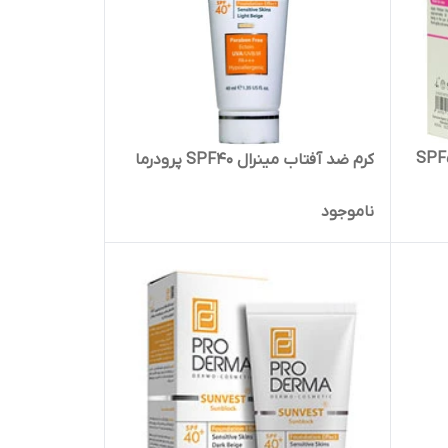
اب پوست حساس SPF50
کرم ضد آفتاب مینرال SPF40 پرودرما
ناموجود