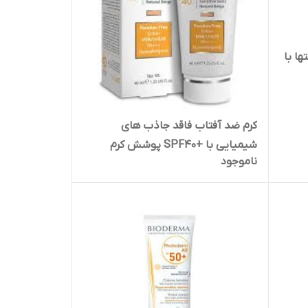
ا با
کرم ضد آفتاب فاقد جاذب های
شیمیایی با +SPF40 پوشش کرم
ناموجود
پودری (بژ طبیعی )پرودرما