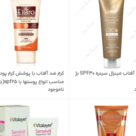
کرم ضد آفتاب مینرال سینره SPF30 بژ
کرم ضد آفتاب با پوشش کرم پود
مناسب انواع پوستها با 5
ناموجود
طبیعی)الارو