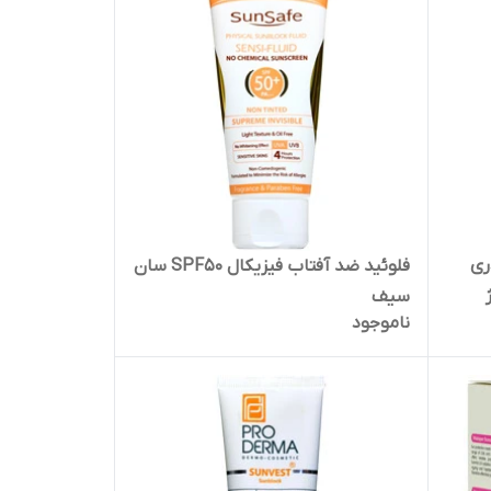
ری
فلوئید ضد آفتاب فیزیکال SPF50 سان
spf2(بژ
سیف
ناموجود