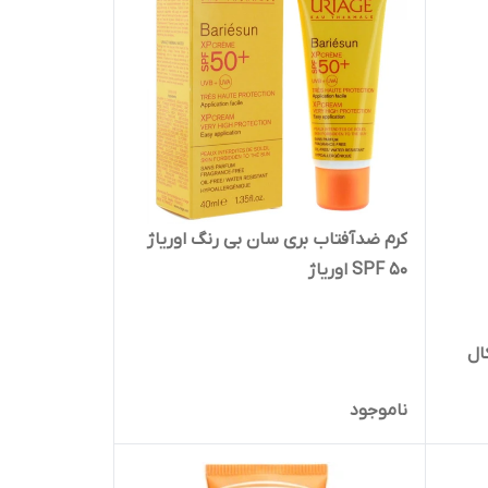
کرم ضدآفتاب بری سان بی رنگ اوریاژ
SPF 50 اوریاژ
SP فیزیکال
ناموجود