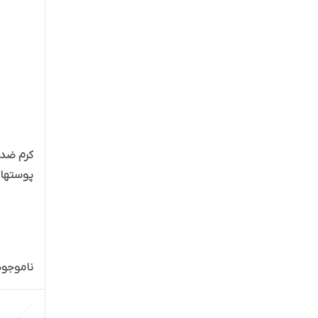
کرم ضدآ
پوستها با spf 25(بژرو
ناموجود