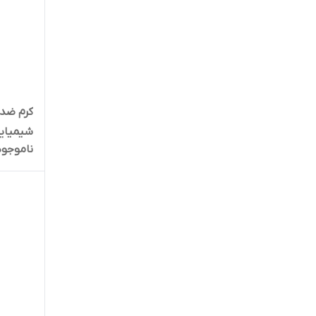
کرم ضد 
شیمیایی SPF 60
ناموجود