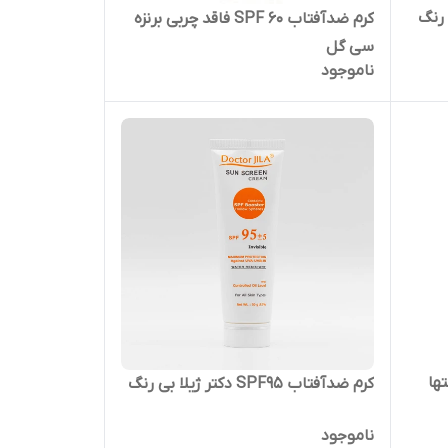
ینرال SPF30 بی رنگ
کرم ضدآفتاب SPF 60 فاقد چربی برنزه
سی گل
ناموجود
ها
کرم ضدآفتاب SPF95 دکتر ژیلا بی رنگ
ناموجود