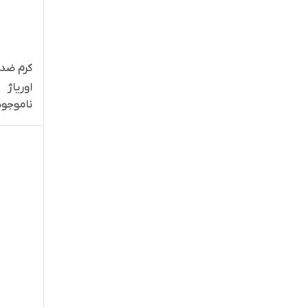
دکتر ژیلا
سان سیف
اوریاژ
سی گل
ناموجود
سینره
مای
نیودرم
هیدرودرم
ویتالیر