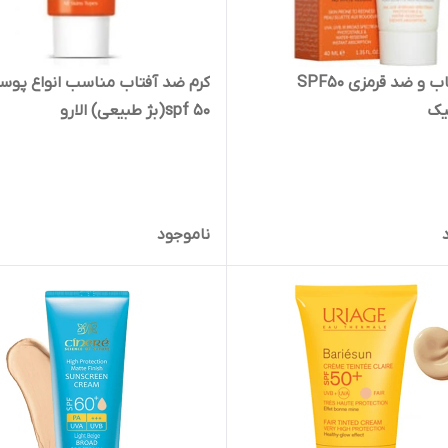
ضد آفتاب و ضد قرمزی SPF50
کرم ضد آفتاب مناسب انواع پوسته
یک
spf 50(بژ طبیعی) الارو
ناموجود