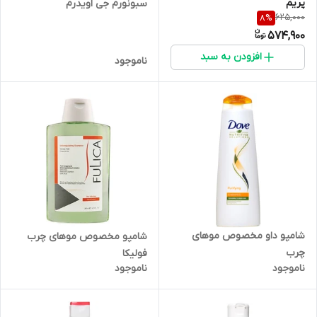
پریم
سبونورم جی اویدرم
625,000
8
%
574,900
افزودن به سبد
ناموجود
شامپو داو مخصوص موهای
شامپو مخصوص موهای چرب
چرب
فولیکا
ناموجود
ناموجود