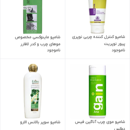
شامپو کنترل کننده چربی نوپری
شامپو ماینوکسی مخصوص
پیور نوپریت
موهای چرب و کدر لافارر
ناموجود
ناموجود
شامپو موی چرب آناگین فیس
شامپو سوپر بالانس الارو
دوکس