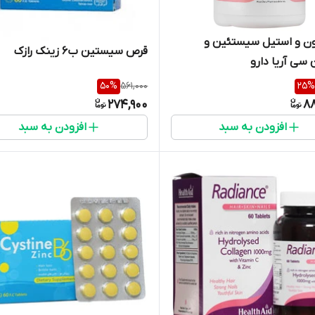
ون و استیل سیستئین و
قرص سیستین ب6 زینک رازک
 سی آریا دارو
50
%
561,000
25
%
274,900
8
افزودن به سبد
افزودن به سبد