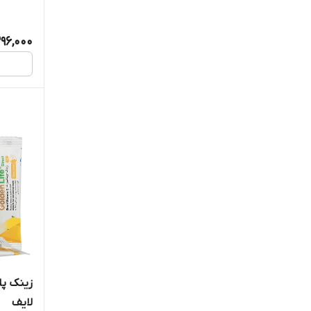
دیموند
96,000
دینه
رازک
راموفارمین
رزاویت
ساپلاس مدز
سندروس
سوییس انرژی
سیمرغ دارو عطار
لایف