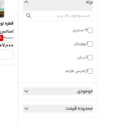
برند
قطره لو
21 سنتری
اسانس
%
120,000
آپوویتال
107,000
آدریان
آرامیس فارمد
آریا پارس هونام عرش
موجودی
آریا دارو
محدوده قیمت
آرین سلامت سینا
آلفا