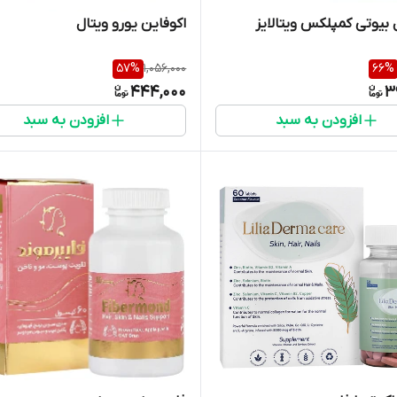
 بیوتی کمپلکس ویتالایز
اکوفاین یورو ویتال
57
%
1,056,000
66
%
444,000
3
افزودن به سبد
افزودن به سبد