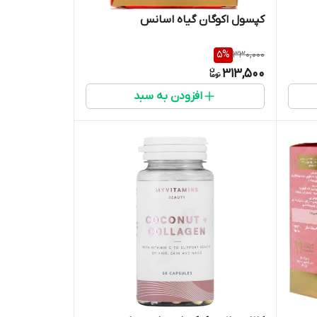
کپسول اکوگان گیاه اسانس
5
%
330,000
313,500
افزودن به سبد