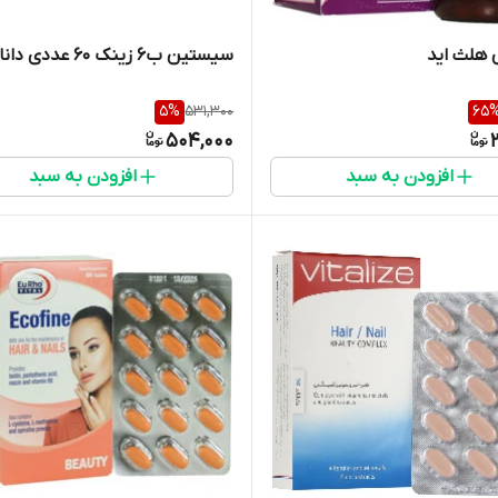
 هلث اید
سیستین ب6 زینک 60 عددی دانا
5
%
531,300
65
504,000
افزودن به سبد
افزودن به سبد