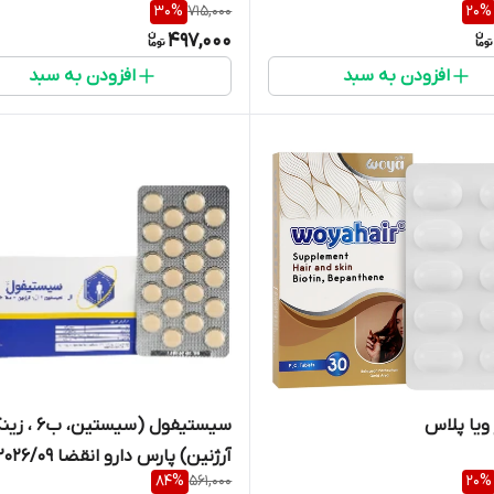
30
%
715,000
20
%
497,000
افزودن به سبد
افزودن به سبد
 ویا پلاس
سیستیفول (سیستین،
آرژنین) پارس دارو انقضا 2026/09
84
%
561,000
20
%