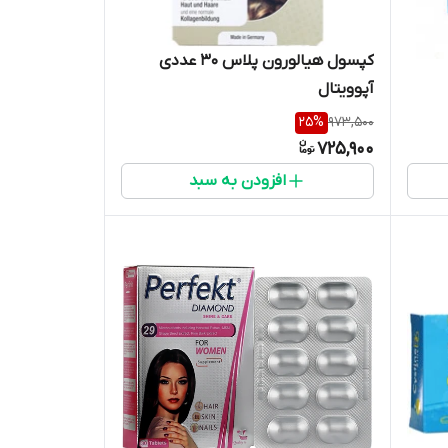
کپسول هیالورون پلاس 30 عددی
آپوویتال
25
%
973,500
725,900
افزودن به سبد