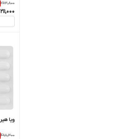
شاری
263,800
211,000
شایگان
شف
فارما میکس
فارمد سلامت سینا
فارویتام
فم مد
کارن
ویا هیر
کاروسوس نچرال هلث
498,300
کلاژل آفشن