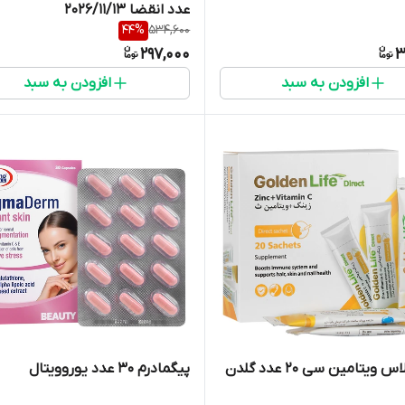
عدد انقضا 2026/11/13
44
%
534,600
297,000
3
افزودن به سبد
افزودن به سبد
زینک پلاس ویتامین سی 20 عدد گلدن
پیگمادرم 30 عدد یوروویتال