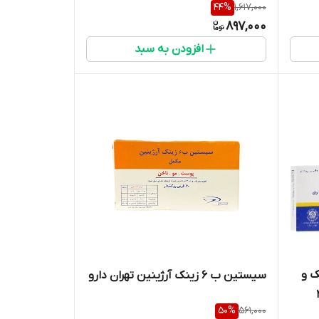
44
%
1,617,000
897,000
افزودن به سبد
 ب6 ، زینک و
سیستین ب 6 زینک آرژینین تهران دارو
50
%
561,000