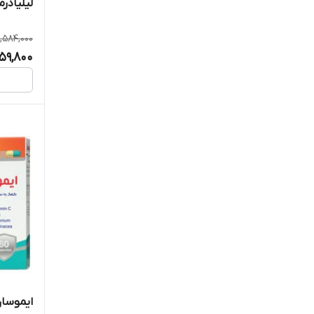
لیلیادرم
جالینوس
1,584,000
359,800
جنیون هلث
دانا
دایونیکس فارما
درمکس
دنیا دارو
دوبیس
دوپل هرز
دی سان فارما
ایموسان