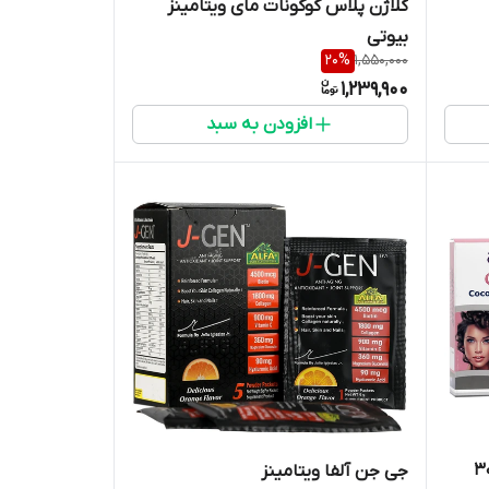
کلاژن پلاس کوکونات مای ویتامینز
بیوتی
20
%
1,550,000
1,239,900
افزودن به سبد
کلاژن کولانات فارویتام 30
جی جن آلفا ویتامینز