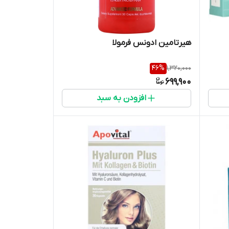
هیرتامین ادونس فرمولا
46
%
1,320,000
699,900
افزودن به سبد