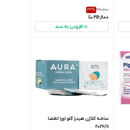
32
%
320,600
216,800
افزودن به سبد
ساشه کلاژن هیدرا گلو اورا انقضا
2026/11