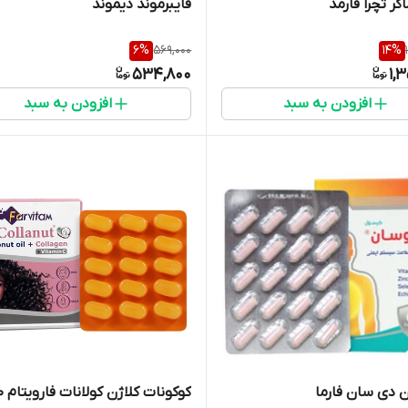
اکر تچرا فارمد
فایبرموند دیموند
6
%
569,000
14
%
534,800
1,
افزودن به سبد
افزودن به سبد
 دی سان فارما
کوکونات 