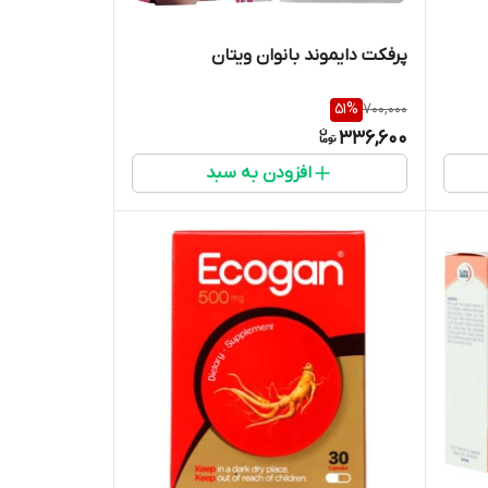
پرفکت دایموند بانوان ویتان
51
%
700,000
336,600
افزودن به سبد