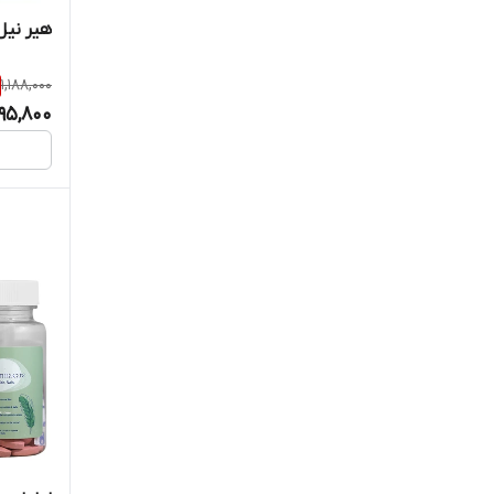
بنیان سلامت کسری
هیر نیل
بهار پایا
1,188,000
95,800
پارس دارو
پویش درمان راتا
پیکادیلی
پیلفود
تچرا فارمد
تریتا داروی آرتا
تهران دارو
توسن دارو