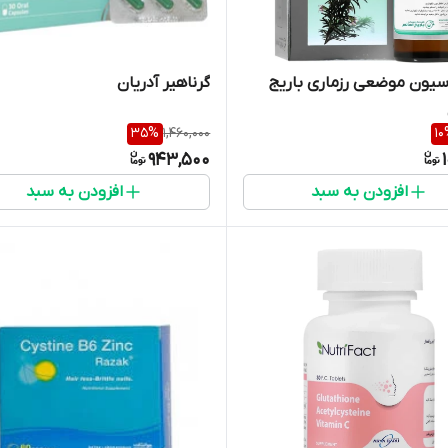
سیون موضعی رزماری باریج
گرناهیر آدریان
35
%
1,460,000
10
943,500
افزودن به سبد
افزودن به سبد