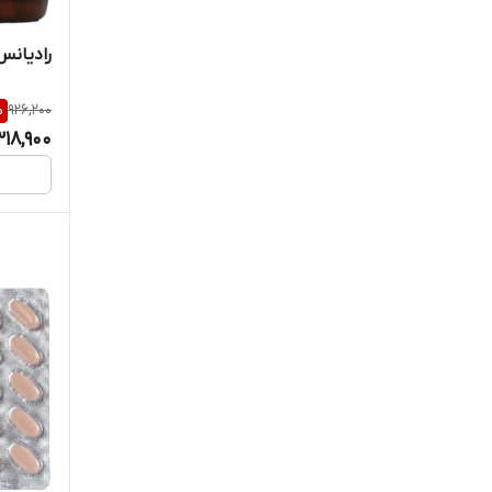
او پی دی فارما
رادیانس
اورا
%
926,200
ایران هورمون
318,900
ایکس مارت
باریج اسانس
باریویتال
بایو فرمولا
بایول
برونسون