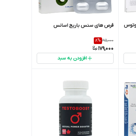
لوتوس
قرص های سنس باریج اسانس
8
%
195,000
179,000
افزودن به سبد