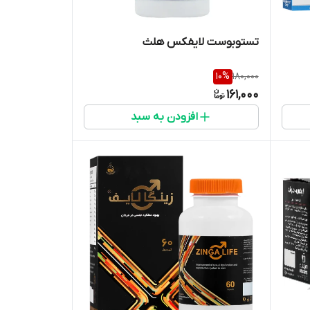
تستوبوست لایفکس هلث
10
%
180,000
161,000
افزودن به سبد