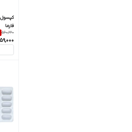
ام سی ای فارما
کپسول ت
فارما
او پی دی فارما
%
560,220
59,000
ایران داروک
باریج اسانس
بهتا دارو
بهداشت فارمد لوتوس
بهشاد دارو
پویش درمان راتا
جالینوس