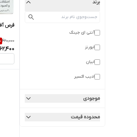
برند
قرص آفرودیت 30
آنتی ای جینگ
%
420,000
ابورنز
62,400
ابیان
ادیب اکسیر
اس تی پی فارما
موجودی
الدر
محدوده قیمت
ام پلاس
امریست