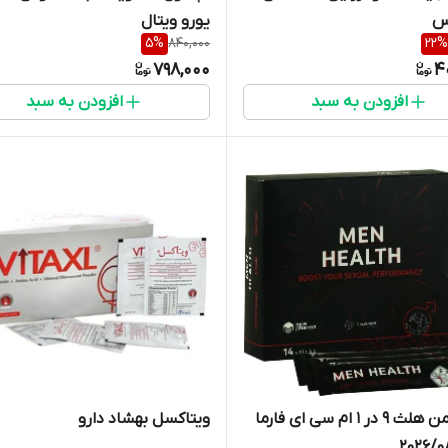
س
یورو ویتال
5
%
840,000
22
%
798,000
4
افزودن به سبد
افزودن به سبد
ساشه من هلث 9 در 1 ام سی ای فارما
ویتاکسل بهشاد دارو