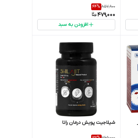
44
%
857,900
479,000
افزودن به سبد
شیلاجیت پویش درمان راتا
32
%
765,000