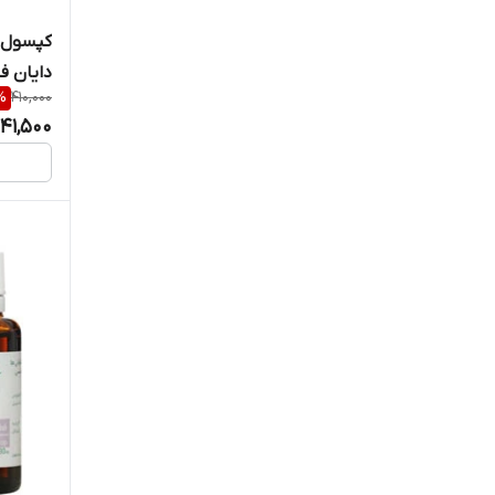
حکیم مومن تبریزی
کپسول 
دایان فا
دانا
%
410,000
41,500
دایان فارما
دیموند
راد بهین دانش
رستا ایمن دارو
زرد بند
ژیکال
ساپلکس