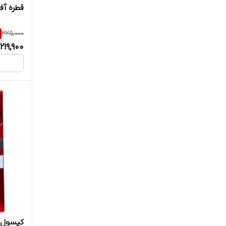
سان لایف
قطره آف
سبز دارو
325,000
219,900
سلامت گستر آرتیمان
سندروس
سیمپلی یو
سیمرغ دارو عطار
شاری
طبیعت زنده
فارما لایف
کاروسوس نچرال هلث