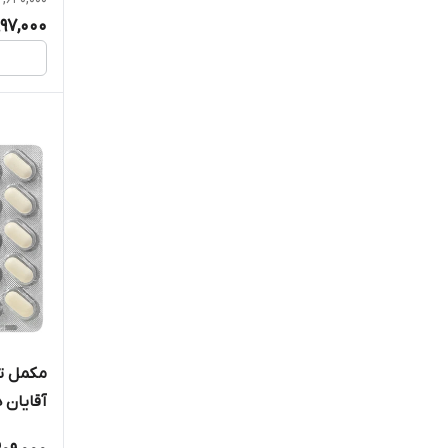
ویتاول
997,000
یورو ویتال
مکمل ت
آقایان ه