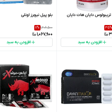
ریبولوس دایان هات دایان
بلو پیل نیچرز اونلی
11
%
1,206,500
35
1,067,900
3
افزودن به سبد
افزودن به سبد