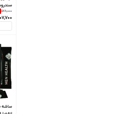
سندرو
کیمیاگر
528,000
07,700
گرین نیچر
گل دارو
گلدن لایف
گنجینه سلامت تارا
لامبو
لایفکس هلث
مهدارو
مهر و ماه
انقضا 2026/08