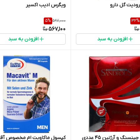
رودیت گل دارو
ویگرس ادیب اکسیر
5
%
597,000
32
%
567,100
افزودن به سبد
افزودن به سبد
کپسول جینسنگ و آرژنین 45 عددی
کپسول ماکاویت ام مخصوص آقا