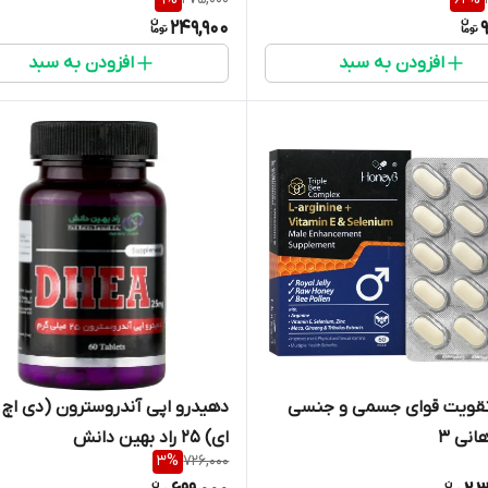
249,900
افزودن به سبد
افزودن به سبد
قویت قوای جسمی و جنسی
دهیدرو اپی آندروسترون (دی اچ 
انی 3
ای) 25 راد بهین دانش
3
%
726,000