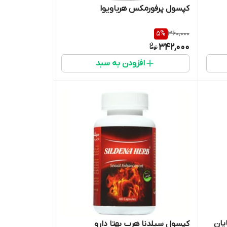
کپسول پرفورمکس هرباویوا
5
%
360,000
342,000
افزودن به سبد
یان
کپسول سیلدنا هرب بهتا دارو