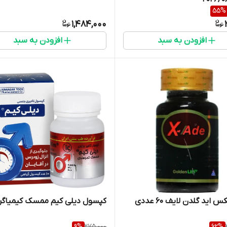
55
%
1,484,000
افزودن به سبد
افزودن به سبد
اید گلدن لایف 60 عددی
کپسول دیلی کیم ممسک کیمیاگر
9
%
275,000
62
%