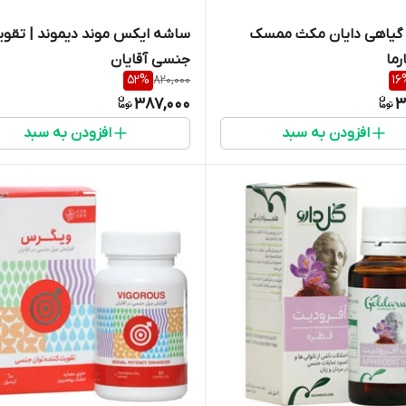
گیاهی دایان مکث ممسک
ساشه ایکس موند دیموند | تقو
رما
جنسی آقایان
52
%
820,000
16
387,000
3
افزودن به سبد
افزودن به سبد