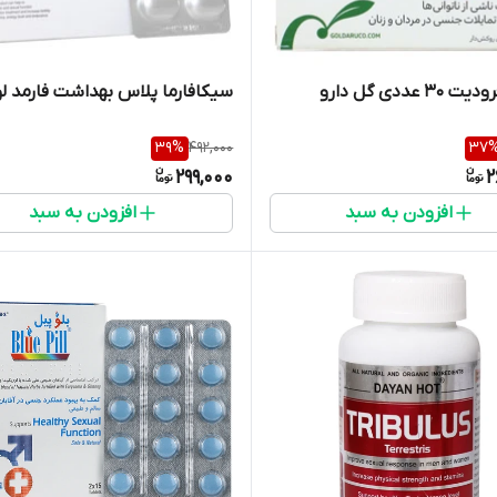
 عددی گل دارو
سیکافارما پلاس بهداشت فارمد 
39
%
492,000
37
299,000
2
افزودن به سبد
افزودن به سبد