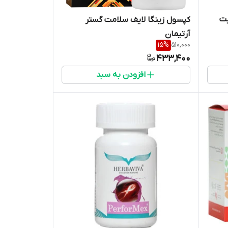
یت
کپسول زینگا لایف سلامت گستر
آرتیمان
15
%
510,000
433,400
افزودن به سبد