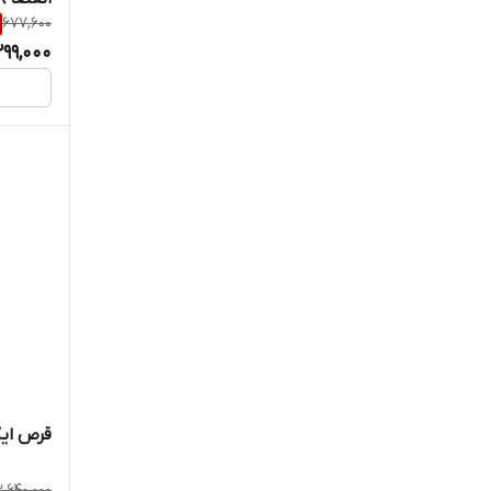
677,600
نوترابایو
299,000
نوتراکس
نیچرز انلی
هانی 3
هرباویوا
هلث اید
هورنی گوت پلاس
هیمالیا
قرص ایکس 
والمارک
2,640,000