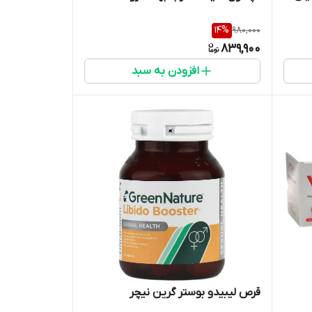
14
%
980,000
839,900
افزودن به سبد
قرص لیبیدو بوستر گرین نیچر