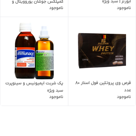
ابورنز | سبد ویژه
کمپلکس جوشان یوروویتال و
ناموجود
ناموجود
ویتامین ث سبد ویژه
قرص وی پروتئین فول استار 80
پک شربت ایمیونیس و سینوپرت
عدد
سبد ویژه
ناموجود
ناموجود