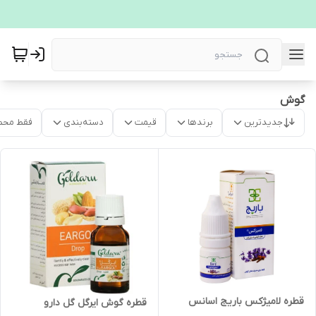
گوش
جدیدترین
برندها
قیمت
دسته‌بندی
فقط محص
قطره لامیژکس باریج اسانس
قطره گوش ایرگل گل دارو