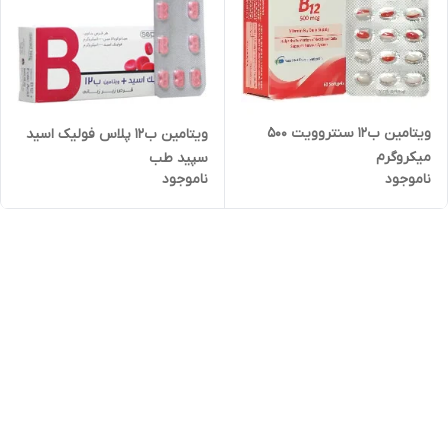
ویتامین ب12 سنتروویت 500
ویتامین ب12 پلاس فولیک اسید
میکروگرم
سپید طب
ناموجود
ناموجود