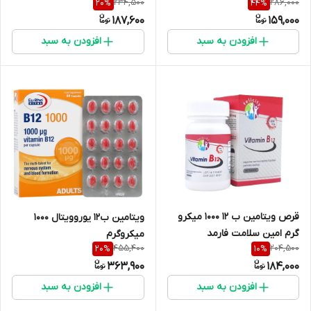
234,500
286,000
20
%
44
%
187,600
159,000
افزودن به سبد
افزودن به سبد
قرص ویتامین ب 12 1000 میکرو
ویتامین ب12 یوروویتال 1000
گرم امین سلامت فارمد
میکروگرم
455,400
204,500
20
%
10
%
363,900
184,000
افزودن به سبد
افزودن به سبد