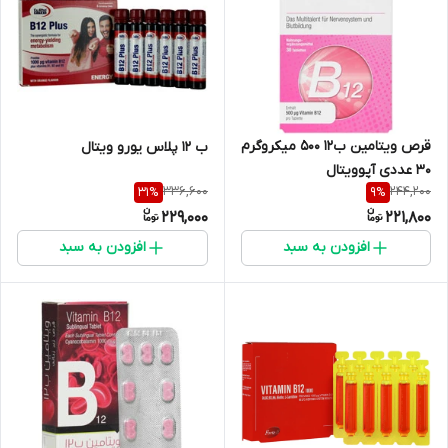
قرص ویتامین ب12 500 میکروگرم
ب 12 پلاس یورو ویتال
30 عددی آپوویتال
336,600
244,200
31
%
9
%
229,000
221,800
افزودن به سبد
افزودن به سبد