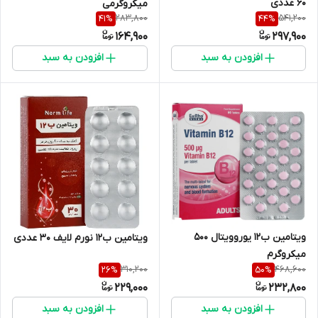
60 عددی
میکروگرمی
283,800
541,200
41
%
44
%
164,900
297,900
افزودن به سبد
افزودن به سبد
ویتامین ب12 یوروویتال 500
ویتامین ب12 نورم لایف 30 عددی
میکروگرم
310,200
468,600
26
%
50
%
229,000
232,800
افزودن به سبد
افزودن به سبد