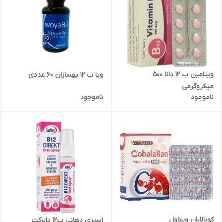
ویتامین ب 12 دانا 500
ویا ب 12 بهسازان 60 عددی
میکروگرمی
ناموجود
ناموجود
کوبالابان ویتاول
اسپری دهانی ب12 دایرکت