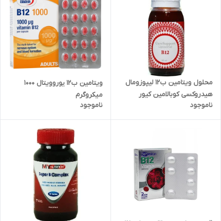
محلول ویتامین ب12 لیپوزومال
ویتامین ب12 یوروویتال 1000
هیدروکسی کوبالامین کیور
میکروگرم
ناموجود
ناموجود
ساپورت