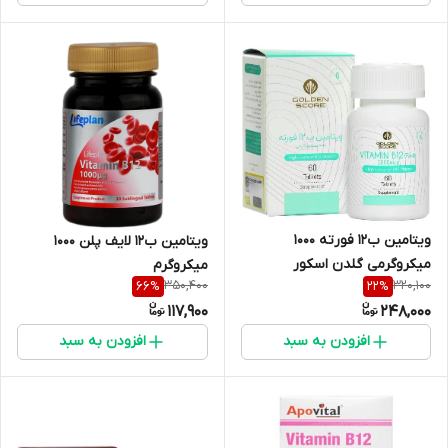
ویتامین ب12 فورته 1000
ویتامین ب12 لایف پلن 1000
میکروگرمی گلدن اسکور
میکروگرم
350,400
320,100
66
%
22
%
117,900
248,000
افزودن به سبد
افزودن به سبد