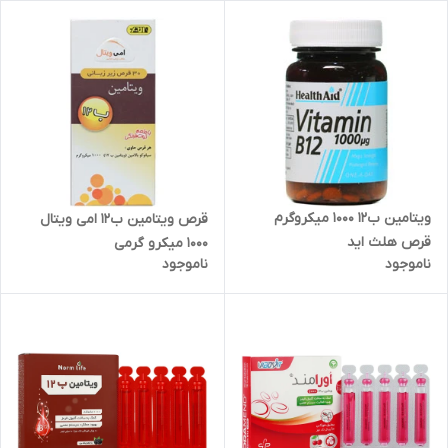
ویتامین ب12 1000 میکروگرم
قرص ویتامین ب12 امی ویتال
قرص هلث اید
1000 میکرو گرمی
ناموجود
ناموجود