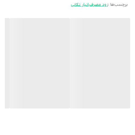
برچسب‌ها :
زود مصرف
،
انبار تکانی
هر جعبه قرص ال کارنیتین 1000 میلی گرم ام پلاس مناسب استفاده
به مدت 30 روز می باشد.
مشخصات محصول:
برند:
ام پلاس | M plus
تنوع تعدادی:
30 عدد
نوع محفظه:
جعبه مقوایی
کشور سازنده:
ایران
نوع محصول:
قرص
گروه:
ال کارنیتین
شرکت سازنده:
پرارین پارس
وبسایت مرجع:
www.perarin.com
کد بهداشتی:
4242235641549082