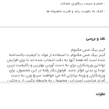
- حجم و سرعت ریکاوری عضلات
- کمک به تقویت رشد و قدرت ماهیچه ها
نقد و بررسی
گینر بیگ مس مگنوم
گینر بیگ مس مگنوم، با استفاده از مواد با کیفیت بالاساخته
شده است که همه آنها به دقت انتخاب شده اند تا برای افزایش
توانایی ورزشکاران برای به دست آوردن بهترین و باکیفیت ترین
توده ی بدنی مؤثر باشد. فرمول بکار رفته در این محصول، برای
ورزشکاران و وزنه بردارانی که می خواهند سریع وزن به دست
آورند مناسب است.این محصول، به واسطه ترکیبی از پروتئین
های سریع و آهسته هضم شونده و کربوهیدرات ها به شما انرژی
پایدار می دهد، زمـان های بهبــودی را تسـریع می کند و اطمیـنان
نظرات
حاصـل می کند که بدن شـما دارای منبــع پروتئیـنی برای ساخـت
ماهیچه های شما است.
روش مصرف