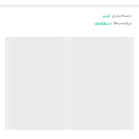
یک پیمانه (130 گرم) از پودر را با 500 میلی لیترآب سرد یا
شیرمخلوط نموده ، 2 تا 3 بار در روز میل نمایید.
دسته‌بندی
:
گینر
شرایط نگهداری
برچسب‌ها :
پرتخفیف
دور از دسترس کودکان ، دور از تابش مستقیم نور آفتاب و در
جای خشک و خنک نگهداری شود. پس از هر بار مصرف درب
قوطی را ببندید.
هشدار مصرف
- در صورت حساسیت به شیر ، نارگیل ، دانه های سویا ( لسیتین
) ، تخم مرغ ، ماهی ، میگو و حلزون صدفی ، غلات ، بادام زمینی ،
گردو و دیگر انواع آجیل از مصرف این محصول خودداری نمایید.
- افراد زیر 18 سال مصرف نکنند .
- بیش از میزان دوز پیشنهادی روی محصول مصرف نکنید.
- افرادی که تحت درمان قرار دارند، بیماری خاص دارند یا خانم
های باردار بدون اجازه پزشک مصرف نکنند.
- در صورت مشاهده هرگونه علائم حساسیت به پزشک مراجعه
کنید.