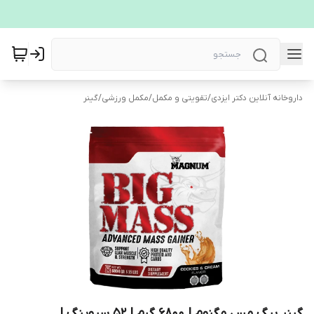
داروخانه آنلاین دکتر ایزدی
/
تقویتی و مکمل
/
مکمل ورزشی
/
گینر
گینر بیگ مس مگنوم | 6800 گرم | 52 سروینگ |