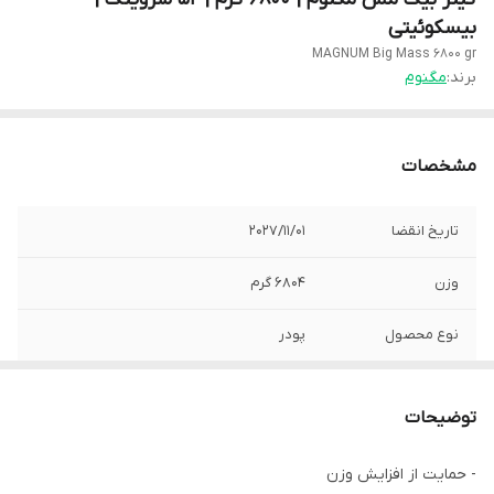
بیسکوئیتی
MAGNUM Big Mass 6800 gr
برند:
مگنوم
مشخصات
تاریخ انقضا
2027/11/01
وزن
6804 گرم
نوع محصول
پودر
کشور سازنده
ایران
توضیحات
- حمایت از افزایش وزن