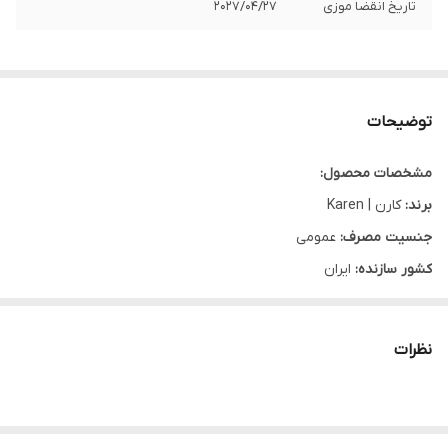
تاریخ انقضا موزی
۲۰۲7/04/27
توضیحات
مشخصات محصول:
برند:
کارن | Karen
جنسیت مصرف:
عمومی
کشور سازنده:
ایران
نوع محصول:
پودر
شرکت سازنده:
کارن
نظرات
وب سایت:
www.karenpharma.com
گروه:
کاهش وزن
سایز:
300 گرم