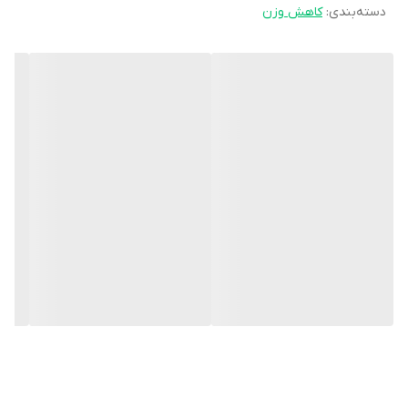
بارکد:
6261405123044
دسته‌بندی
:
کاهش وزن
مشخصه ها:
منبع غنی از پروتئین و ویتامینها ایده آل برای کاهش وزن و کاهش
چربیهای خون فاقد گلوتن
موارد مصرف:
کمک به کاهش وزن افراد دارای اضافه وزن و چربی خون بالا
توضیحات:
مکمل فیبری- پروتئینی لیپو اسلیم مکمل غذایی برای کاهش و حفظ
وزن مطلوب بدن و کاهش چربیهای خون (کلسترول و تری گلیسیرید)
می باشد. اگر می خواهید وزنتان را کم کنید و یا از افزایش وزن خود
جلوگیری کنید تنها کافی است بخشی از یک یا دو وعده از غذای روزانه