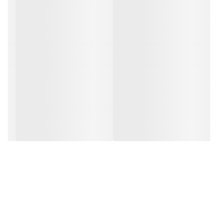
مشخصه ها:
پودر پروتئین همراه با شیرین کننده حاوی 33 گرم پروتئین، 140 گرم
کربوهیدرات و حاوی 4 گرم بی سی ای ای در هر سروینگ حاوی 20
سروینگ
روش مصرف:
روزانه 1 تا 3 پیمانه (معادل 150 گرم) را با 450 میلی لیتر آب یا مایعات
دیگر مخلوط و میل نمایید.
موارد مصرف:
کمک به تامین کربوهیدرات و پروتئین مورد نیاز ورزشکاران
هشدار مصرف: