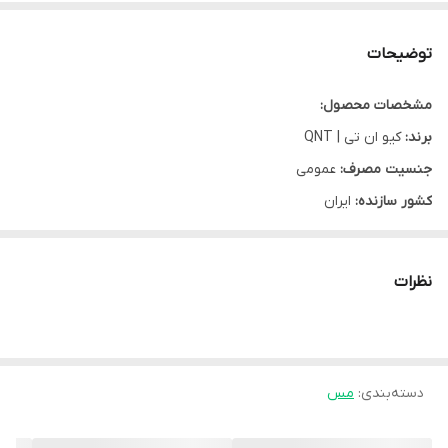
توضیحات
مشخصات محصول:
برند:
کیو ان تی | QNT
جنسیت مصرف:
عمومی
کشور سازنده:
ایران
نوع محصول:
پودر
نوع محفظه:
قوطی پلاستیکی
نظرات
طعم:
شکلاتی
تحت لیسانس:
بلژیک
گروه:
مس
دسته‌بندی
:
شرکت سازنده:
مس
کیمیا مکمل آراد
سایز:
3 کیلوگرم