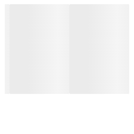
در صورت مصرف روزانه 8 قرص از ی سی ای ای یوروویتال، هر قوطی
از این محصول مناسب برای استفاده به مدت 15 روز است.
مشخصات محصول:
برند:
یوروویتال | Eurho Vital
کشور سازنده:
ایران
تحت لیسانس:
آلمان
شرکت سازنده:
حکیمان طب کار
وبسایت مرجع:
www.hakimanteb.com
نوع محصول:
قرص
نوع محفظه:
قوطی پلاستیکی
تنوع تعدادی:
120 عدد
گروه:
بی سی ای ای