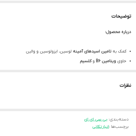
توضیحات
درباره محصول:
کمک به
تامین اسیدهای آمینه
لوسین، ایزولوسین و والین
حاوی
ویتامین B6
و
کلسیم
کمک به حفظ و
ساخت توده عضلانی
در کنار انجام تمرینات قدرتی
کمک به
پیشگیری از تحلیل عضلانی
نظرات
بهبود
عملکرد ورزشی
و
کاهش
احساس
خستگی
حین تمرین
موثر در
متابولیسم طبیعی پروتئین
با دارا بودن ویتامین B6
کمک به
عملکرد نرمال عضلات
به دلیل وجود کلسیم
دسته‌بندی
:
بی سی ای ای
دستور مصرف BCAA یوروویتال: بزرگسالان روزانه 8 عدد قرص، ترجیحا
برچسب‌ها :
انبارتکانی
قبل از فعالیت ورزشی