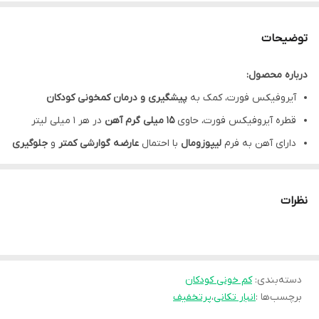
توضیحات
درباره محصول:
آیروفیکس فورت، کمک به
پیشگیری و درمان کمخونی کودکان
قطره آیروفیکس فورت، حاوی
15 میلی گرم آهن
در هر 1 میلی لیتر
دارای آهن به فرم
لیپوزومال
با احتمال
عارضه گوارشی کمتر
و
جلوگیری
از سیاه شدن دندان ها
کمک به
تامین آهن مورد نیاز روزانه
بدن کودکان
نظرات
دارای
سرنگ مدرج
برای اندازه گیری دقیق تر و راحت تر
قابل استفاده برای
کودکان بالای 6 ماه
قطره آهن آیروفیکس فورت، تولید شده با
طعم دلپذیر توتی فروتی
جهت
دسته‌بندی
:
پذیرش بهتر کودک
کم خونی کودکان
برچسب‌ها :
انبار تکانی
،
پرتخفیف
مشخصات محصول: