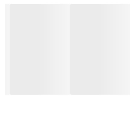
برند:
دایونیکس فارما | Dayonix Pharma
تحت لیسانس:
انگلستان
کشور سازنده:
ایران
نوع محفظه:
بطری شیشه ای
گروه:
کم خونی کودکان
سایز:
30 میلی لیتر
نوع محصول:
قطره
شرکت سازنده:
امید دارو سلامت
وبسایت مرجع:
www.dayonixpharma.com
سن مصرف:
کودکان 6 ماه به بالا
مشخصه ها:
ترکیبات (در هر 1 میلی لیتر): آهن پیروفسفات لیپوزومال معادل 15
میلی گرم آهن با طعم توتی فروتی
موارد مصرف: