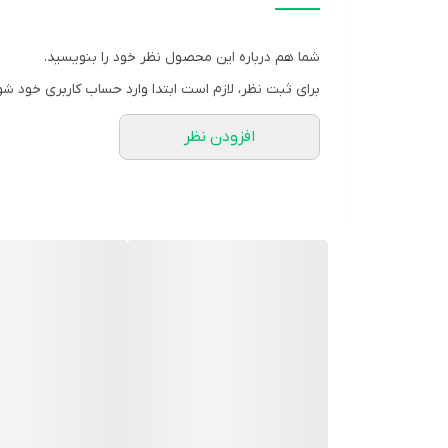
گروه:
مولتی ویتامینهای عمومی
نوع محفظه:
بطری شیشه ای
شما هم درباره این محصول نظر خود را بنویسید.
شرکت سازنده:
نیک آسا فارمد
برای ثبت نظر، لازم است ابتدا وارد حساب کاربری خود شو
وب سایت:
www.nikasapharmed.com
افزودن نظر
مشخصه ها:
شیمیایی با طعم طبیعی مالت
روش مصرف:
کودکان 6-3 سال: روزانه 5 میلی لیتر کودکان بالای 6 سال و بزرگسالان: روزانه 10 میلی لیتر
موارد مصرف:
کمک به سلامت عمومی بدن