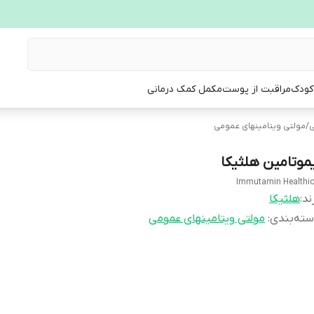
 کودک
مراقبت از پوست
مکمل کمک درمانی
ی
/
مولتی ویتامینهای عمومی
یموتامین هلثیکا
Immutamin Healthi
ند:
هلثیکا
ته‌بندی
:
مولتی ویتامینهای عمومی