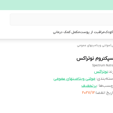
 کودک
مراقبت از پوست
مکمل کمک درمانی
ی
/
مولتی ویتامینهای عمومی
سپکتروم نوتراکس
Spectrum Nutr
ند:
نوتراکس
ته‌بندی
:
مولتی ویتامینهای عمومی
چسب‌ها :
پرتخفیف
ریخ انقضا
:
2027/12