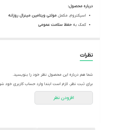
درباره محصول:
اسپکتروم، مکمل
مولتی ویتامین مینرال روزانه
کمک به
حفظ سلامت عمومی
اسپکتروم، مفید در
حفظ سلامت پوست، مو و ناخن
ب
کمک به
تقویت بنیه و قوای جسمانی
با تامین
گروه 
دارای اثرات مثبت در
تقویت سیستم ایمنی
با داشتن
نظرات
کمک به حفظ سلامت استخوان با دارا بودن
کلسیم، م
قرص
اسپکتروم، فاقد گلوتن، فاقد سویا، فاقد شیرین
شما هم درباره این محصول نظر خود را بنویسید.
هر قوطی از قرص نوتراکس اسپکتروم مناسب استفاده به مدت 30 
برای ثبت نظر، لازم است ابتدا وارد حساب کاربری خود شو
افزودن نظر
مشخصات محصول:
برند:
نوتراکس | Nutrax
تنوع تعدادی:
30 عدد
کشور سازنده:
ایران